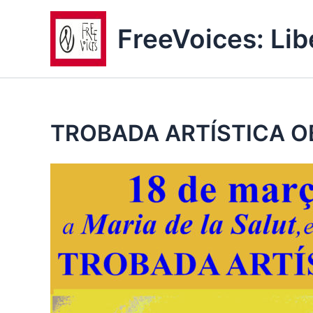
Ir
al
FreeVoices: Lib
contenido
TROBADA ARTÍSTICA OBER