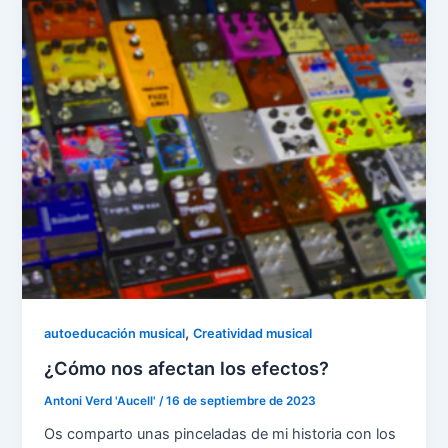
,
autoeducación musical
Creatividad musical
¿Cómo nos afectan los efectos?
Antoni Verd 'Aucell'
/
16 de septiembre de 2023
Os comparto unas pinceladas de mi historia con los