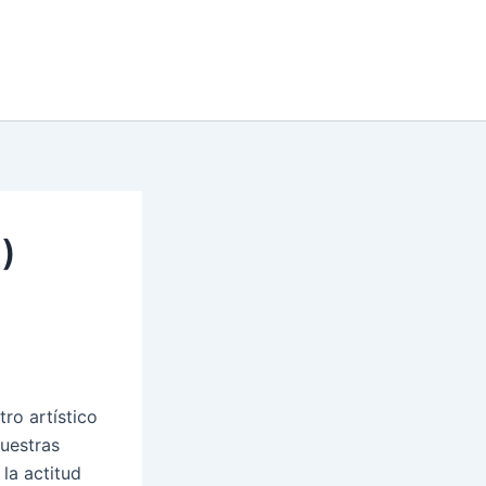
2)
ro artístico
uestras
la actitud