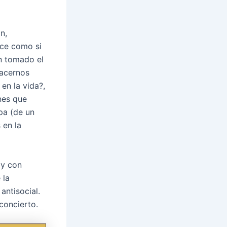
n,
ece como si
an tomado el
hacernos
en la vida?,
nes que
pa (de un
 en la
 y con
 la
antisocial.
concierto.