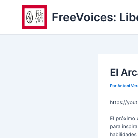
Ir
al
FreeVoices: Lib
contenido
El Arc
Por
Antoni Ver
https://yo
El próximo 
para inspir
habilidades