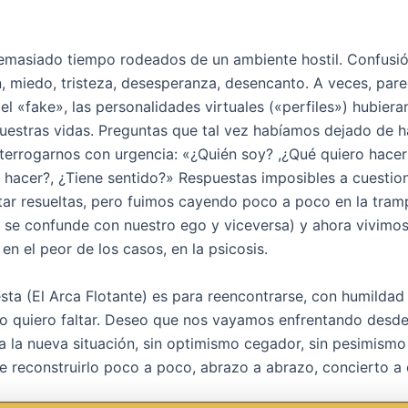
masiado tiempo rodeados de un ambiente hostil. Confusió
n, miedo, tristeza, desesperanza, desencanto. A veces, par
 el «fake», las personalidades virtuales («perfiles») hubier
estras vidas. Preguntas que tal vez habíamos dejado de 
nterrogarnos con urgencia: «¿Quién soy? ,¿Qué quiero hacer 
hacer?, ¿Tiene sentido?» Respuestas imposibles a cuestio
tar resueltas, pero fuimos cayendo poco a poco en la tram
 se confunde con nuestro ego y viceversa) y ahora vivimos
 en el peor de los casos, en la psicosis.
sta (El Arca Flotante) es para reencontrarse, con humildad
 no quiero faltar. Deseo que nos vayamos enfrentando desde
a la nueva situación, sin optimismo cegador, sin pesimismo 
e reconstruirlo poco a poco, abrazo a abrazo, concierto a 